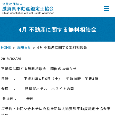
MENU
4月 不動産に関する無料相談会
HOME
お知らせ
4月 不動産に関する無料相談会
2019/02/20
不動産に関する無料相談会 開催のお知らせ
日時 ： 平成
31
年
4
月
6
日（土） 午前
10
時～午後
4
時
会場 ： 琵琶湖ホテル「ホワイトの間」
参加料： 無料
ご予約・お問い合わせは公益社団法人滋賀県不動産鑑定士協会事